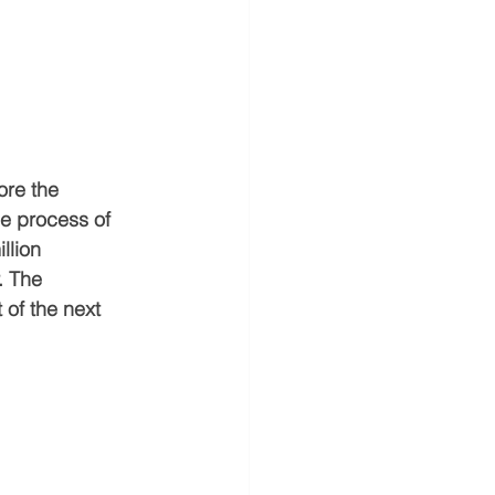
ore the 
e process of 
llion 
. The 
 of the next 