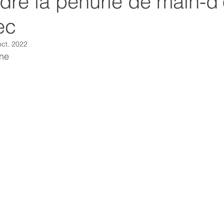
re la pénurie de main-d
ec
oct. 2022
                                                                              