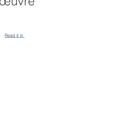
’œuvre
   
Read it in 