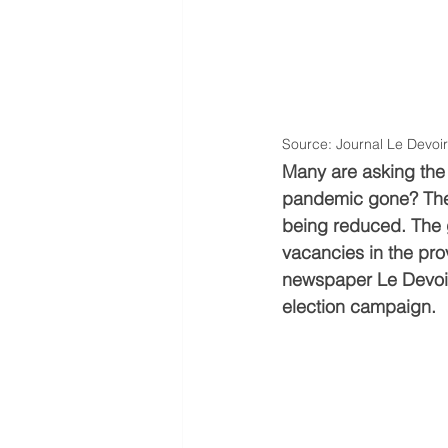
Source: Journal Le Devoir
Many are asking the 
pandemic gone? The l
being reduced. The g
vacancies in the pr
newspaper Le Devoir g
election campaign.