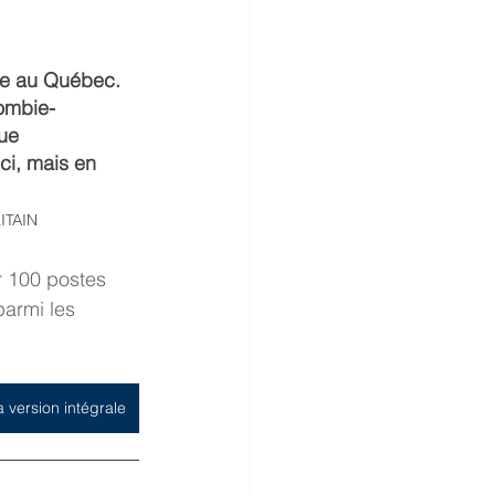
re au Québec. 
lombie-
ue 
ci, mais en 
ITAIN
 100 postes 
parmi les 
a version intégrale