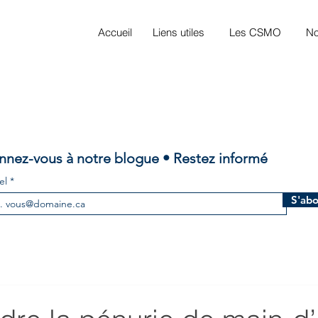
Accueil
Liens utiles
Les CSMO
No
nez-vous à notre blogue • Restez informé
el
S'ab