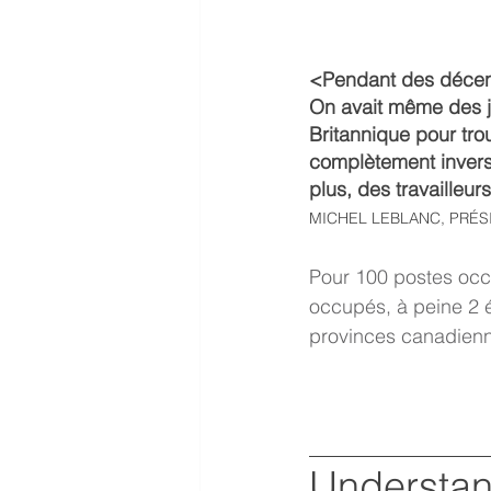
<Pendant des décenn
On avait même des je
Britannique pour tr
complètement invers
plus, des travailleu
MICHEL LEBLANC, PRÉ
Pour 100 postes occ
occupés, à peine 2 ét
provinces canadienn
Understand