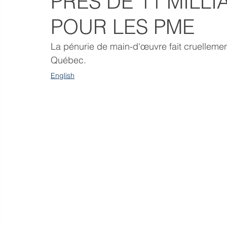
PRÈS DE 11 MILL
POUR LES PME
La pénurie de main-d'œuvre fait cruelleme
Québec.                                                          
English