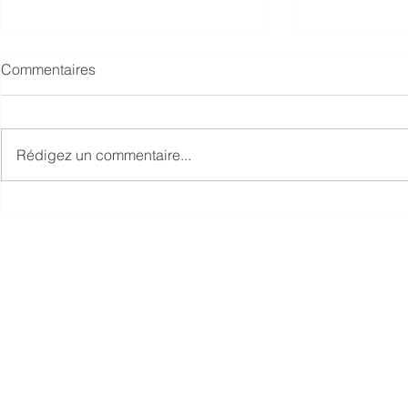
Commentaires
Rédigez un commentaire...
Des employés regrettent leur
La septième
nouvel emploi en télétravail
retour dans
Lean RH
partenaires stratég
Blainville, Montréal, Québec, Toronto, Vancouver et à l'Internat