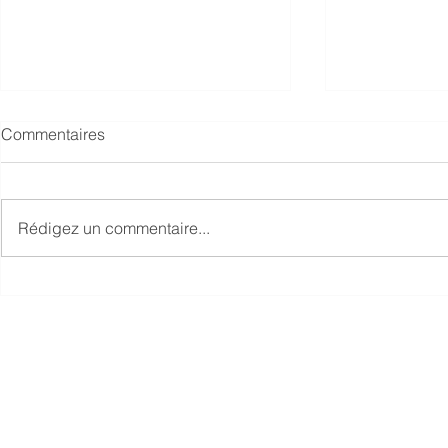
Commentaires
Rédigez un commentaire...
TROUVER LE (JUSTE)
Un argument
ÉQUILIBRE AU TRAVAIL
la semaine d
Lean RH
partenaires stratég
Blainville, Montréal, Québec, Toronto, Vancouver et à l'Internat